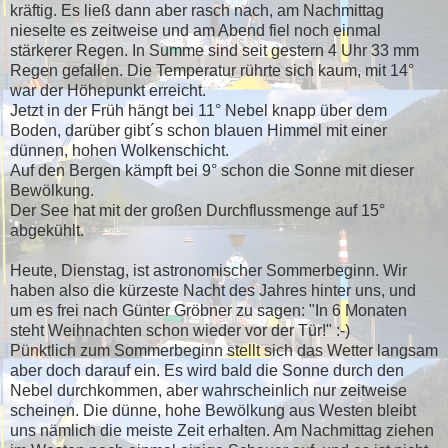
kräftig. Es ließ dann aber rasch nach, am Nachmittag
nieselte es zeitweise und am Abend fiel noch einmal
stärkerer Regen. In Summe sind seit gestern 4 Uhr 33 mm
Regen gefallen. Die Temperatur rührte sich kaum, mit 14°
war der Höhepunkt erreicht.
Jetzt in der Früh hängt bei 11° Nebel knapp über dem
Boden, darüber gibt´s schon blauen Himmel mit einer
dünnen, hohen Wolkenschicht.
Auf den Bergen kämpft bei 9° schon die Sonne mit dieser
Bewölkung.
Der See hat mit der großen Durchflussmenge auf 15°
abgekühlt.
Heute, Dienstag, ist astronomischer Sommerbeginn. Wir
haben also die kürzeste Nacht des Jahres hinter uns, und
um es frei nach Günter Gröbner zu sagen: "In 6 Monaten
steht Weihnachten schon wieder vor der Tür!" :-)
Pünktlich zum Sommerbeginn stellt sich das Wetter langsam
aber doch darauf ein. Es wird bald die Sonne durch den
Nebel durchkommen, aber wahrscheinlich nur zeitweise
scheinen. Die dünne, hohe Bewölkung aus Westen bleibt
uns nämlich die meiste Zeit erhalten. Am Nachmittag ziehen