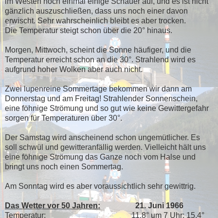
im Westen noch einmal einige Schauer auf, und es ist nicht
gänzlich auszuschließen, dass uns noch einer davon
erwischt. Sehr wahrscheinlich bleibt es aber trocken.
Die Temperatur steigt schon über die 20° hinaus.
Morgen, Mittwoch, scheint die Sonne häufiger, und die
Temperatur erreicht schon an die 30°. Strahlend wird es
aufgrund hoher Wolken aber auch nicht.
Zwei lupenreine Sommertage bekommen wir dann am
Donnerstag und am Freitag! Strahlender Sonnenschein,
eine föhnige Strömung und so gut wie keine Gewittergefahr
sorgen für Temperaturen über 30°.
Der Samstag wird anscheinend schon ungemütlicher. Es
soll schwül und gewitteranfällig werden. Vielleicht hält uns
eine föhnige Strömung das Ganze noch vom Halse und
bringt uns noch einen Sommertag.
Am Sonntag wird es aber voraussichtlich sehr gewittrig.
Das Wetter vor 50 Jahren:
21. Juni 1966
Temperatur: 11,8° um 7 Uhr; 15,4°