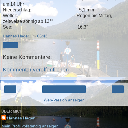
um 14 Uhr
Niederschlag: 5,1 mm
Wetter: Regen bis Mittag,
zeitweise sonnig ab 13°°
See: 16,3°
Hannes Hager
um
06:43
Teilen
Keine Kommentare:
Kommentar veröffentlichen
‹
›
Startseite
Web-Version anzeigen
ÜBER MICH
Hannes Hager
Mein Profil vollständig anzeigen