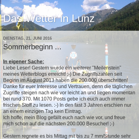
Das Wetter in Lunz
DIENSTAG, 21. JUNI 2016
Sommerbeginn ...
In eigener Sache:
Liebe Leser! Gestern wurde ein weiterer "Meilenstein"
meines Wetterblogs erreicht! ;-) Die Zugriffszahlen seit
Beginn im August 2013 haben die 200.000 überschritten!
Danke für euer Interesse und Vertrauen, denn die täglichen
Zugriffe steigen nach wie vor leicht an und liegen momentan
bei rund 370. Mit 1070 Posts gebe ich euch auch immer
frischen Stoff zu lesen. :-) In den fast 3 Jahren erschien nur
an einem einzigen Tag kein Eintrag.
Ich hoffe, mein Blog gefällt euch nach wie vor, und freue
mich schon auf die nächsten 200.000 Besucher! ;-)
Gestern regnete es bis Mittag mit bis zu 7 mm/Stunde sehr