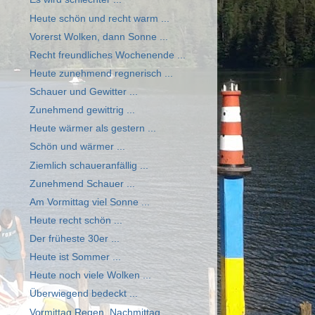
Heute schön und recht warm ...
Vorerst Wolken, dann Sonne ...
Recht freundliches Wochenende ...
Heute zunehmend regnerisch ...
Schauer und Gewitter ...
Zunehmend gewittrig ...
Heute wärmer als gestern ...
Schön und wärmer ...
Ziemlich schaueranfällig ...
Zunehmend Schauer ...
Am Vormittag viel Sonne ...
Heute recht schön ...
Der früheste 30er ...
Heute ist Sommer ...
Heute noch viele Wolken ...
Überwiegend bedeckt ...
Vormittag Regen, Nachmittag