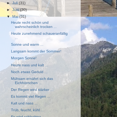
►
Juli
(31)
►
Juni
(30)
▼
Mai
(31)
Heute recht schön und
wahrscheinlich trocken ...
Heute zunehmend schaueranfällig
...
Sonne und warm ...
Langsam kommt der Sommer!
Morgen Sonne!
Heute nass und kalt ...
Noch etwas Geduld ...
Mühsam ernährt sich das
Eichhörnchen ...
Der Regen wird stärker ...
Es kommt viel Regen ...
Kalt und nass ...
Trüb, feucht, kühl ...
Es wird schlechter ...