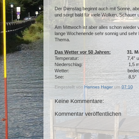
Der Dienstag beginnt auch mit Sonne, ab
und sorgt bald für viele Wolken, Schauer 
Am Mittwoch ist aber alles schon wieder
lange Wochenende sehr sonnig und sehr h
Thema.
Das Wetter vor 50 Jahren:
31. Mai 
Temperatur: 7,4° um 7 Uhr;
Niederschlag: 1,5 
Wetter: bedeckt, am Nach
See: 8,5°
Eingestellt von
Hannes Hager
um
07:10
Keine Kommentare:
Kommentar veröffentlichen