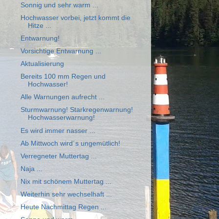
Sonnig und sehr warm ...
Hochwasser vorbei, jetzt kommt die
Hitze ...
Entwarnung!
Vorsichtige Entwarnung ...
Aktualisierung
Bereits 100 mm Regen und
Hochwasser!
Alle Warnungen aufrecht ...
Sturmwarnung! Starkregenwarnung!
Hochwasserwarnung!
Es wird immer nasser ...
Ab Mittwoch wird´s ungemütlich!
Verregneter Muttertag ...
Naja ...
Nix mit schönem Muttertag ...
Weiterhin sehr wechselhaft ...
Heute Nachmittag Regen ...