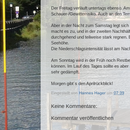
Der Freitag verläuft untertags ebenso. Am
Schauer-/Gewitterrisiko. Auch an den Tem
Aber in der Nacht zum Samstag legt sich 
macht es zu, und in der zweiten Nachthäl
durchgehend und teilweise stark regnen. 
Seehöhe.
Die Niederschlagsintensität lässt am Na
Am Sonntag wird in der Früh noch Restbew
können. Im Lauf des Tages sollte es abe
sehr gedämpft.
Morgen gibt´s den Aprilrückblick!
Eingestellt von
Hannes Hager
um
07:39
Keine Kommentare:
Kommentar veröffentlichen