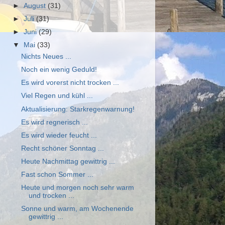
►
August
(31)
►
Juli
(31)
►
Juni
(29)
▼
Mai
(33)
Nichts Neues ...
Noch ein wenig Geduld!
Es wird vorerst nicht trocken ...
Viel Regen und kühl ...
Aktualisierung: Starkregenwarnung!
Es wird regnerisch ...
Es wird wieder feucht ...
Recht schöner Sonntag ...
Heute Nachmittag gewittrig ...
Fast schon Sommer ...
Heute und morgen noch sehr warm
und trocken ...
Sonne und warm, am Wochenende
gewittrig ...