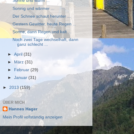
Sonne und warm ...
Sonnig und wärmer ...
Der Schnee schaut herunter ...
Gestern Gewitter, heute Regen ...
Sonne, dann Regen und kalt ...
Noch zwei Tage wechselhaft, dann
ganz schlecht ...
►
April
(31)
►
März
(31)
►
Februar
(29)
►
Januar
(31)
►
2013
(159)
ÜBER MICH
Hannes Hager
Mein Profil vollständig anzeigen